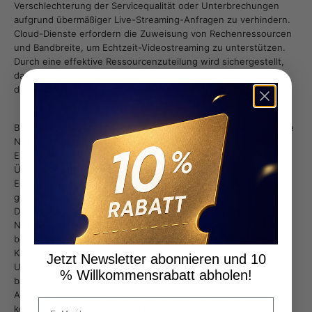
Verschlechterung der Servicequalität oder Unterbrechungen
aufgrund übermäßiger Live-Streaming-Anfragen zu verhindern.
Cloud-Dienste erfordern die Zuweisung von Rechenressourcen
und Bandbreite, um Echtzeit-Videostreaming zu unterstützen.
Durch eine effektive Ressourcenzuteilung wird sichergestellt,
dass das System nicht übermäßig beansprucht wird, wodurch
die Gesamtleistung verbessert wird.
Bitte beachten Sie, dass sich diese Einschränkung nicht auf Ihre
Nutzung im lokalen Netzwerk auswirkt und Sie jederzeit ohne
Einschränkungen auf den Live-Stream Ihrer
Überwachungskamera zugreifen können, um eine
Echtzeitüberwachung Ihres Zuhauses oder Arbeitsbereichs zu
gewährleisten.
Darüber hinaus berücksichtigen wir den Verbrauch der
Netzwerkdaten und des Akkustroms der Nutzer, insbesondere
bei Nutzern von Mobilfunknetzen oder batteriebetriebenen
Kameras. Längeres Live-Streaming kann unnötige
Jetzt Newsletter abonnieren und 10
Unannehmlichkeiten und Kosten verursachen. Bei
% Willkommensrabatt abholen!
batteriebetriebenen Kameras bedeutet die kontinuierliche
Anzeige, dass die Kamera betriebsbereit bleiben und
Email
kontinuierlich Videosignale erfassen, verarbeiten und