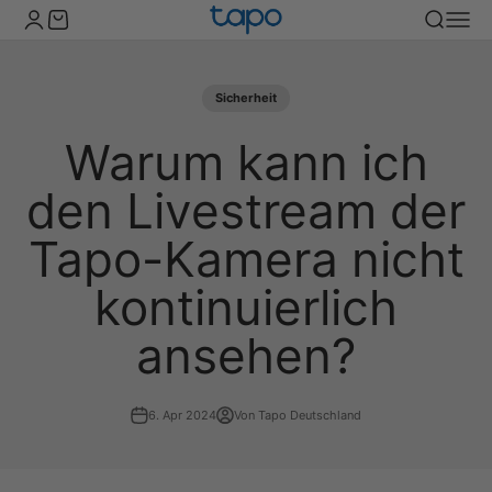
Zum Inhalt springen
TP-Link Tapo Deutschland
Kundenkontoseite öffnen
Warenkorb öffnen
Suche öff
Naviga
Sicherheit
Warum kann ich
den Livestream der
Tapo-Kamera nicht
kontinuierlich
ansehen?
6. Apr 2024
Von Tapo Deutschland