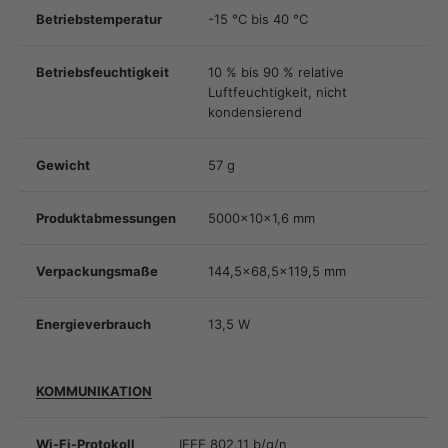
Betriebstemperatur
-15 °C bis 40 °C
Betriebsfeuchtigkeit
10 % bis 90 % relative
Luftfeuchtigkeit, nicht
kondensierend
Gewicht
57 g
Produktabmessungen
5000×10×1,6 mm
Verpackungsmaße
144,5×68,5×119,5 mm
Energieverbrauch
13,5 W
KOMMUNIKATION
Wi-Fi-Protokoll
IEEE 802.11 b/g/n