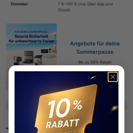
Dimmbar
1 %–100 % (nur über App und
Cloud)
Angebote für deine
Sommerpause
Bis zu 58% Rabatt
Jetzt entdecken!
Teilen
Weiterlesen