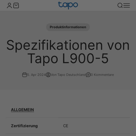
Zum Inhalt springen
TP-Link Tapo Deutschland
Kundenkontoseite öffnen
Warenkorb öffnen
Suche öff
Naviga
Produktinformationen
Spezifikationen von
Tapo L900-5
5. Apr 2024
Von Tapo Deutschland
0 Kommentare
ALLGEMEIN
Zertifizierung
CE