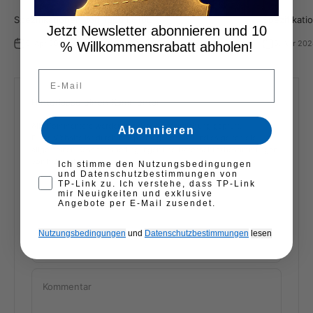
Spezifikationen von Tapo L610E
Spezifikat
Jetzt Newsletter abonnieren und 10
5. Apr 2024
Tapo Deutschland
0 Kommentare
5. Apr 20
% Willkommensrabatt abholen!
Email
Hinterlasse einen Kommentar
Alle Kommentare werden vor der Veröffentlichung geprüft.
Abonnieren
Diese Website ist durch hCaptcha geschützt und es gelten die
allgemeinen Geschäftsbedingungen
und
Datenschutzbestimmungen
von hCaptcha.
First opt-in consent
Ich stimme den Nutzungsbedingungen
und Datenschutzbestimmungen von
TP-Link zu. Ich verstehe, dass TP-Link
mir Neuigkeiten und exklusive
Name
Angebote per E-Mail zusendet.
Nutzungsbedingungen
und
Datenschutzbestimmungen
​
lesen
E-Mail
Kommentar