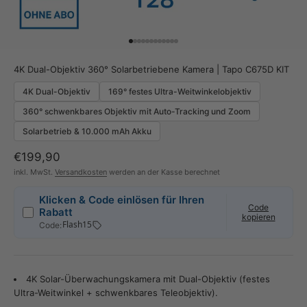
Gehe zu Element 1
Gehe zu Element 2
Gehe zu Element 3
Gehe zu Element 4
Gehe zu Element 5
Gehe zu Element 6
Gehe zu Element 7
Gehe zu Element 8
Gehe zu Element 9
Gehe zu Element 10
Gehe zu Element 11
Gehe zu Element 12
4K Dual-Objektiv 360° Solarbetriebene Kamera | Tapo C675D KIT
4K Dual-Objektiv
169° festes Ultra-Weitwinkelobjektiv
360° schwenkbares Objektiv mit Auto-Tracking und Zoom
Solarbetrieb & 10.000 mAh Akku
Angebot
€199,90
inkl. MwSt.
Versandkosten
werden an der Kasse berechnet
Klicken & Code einlösen für Ihren
Code
Rabatt
kopieren
Code:
4K Solar-Überwachungskamera mit Dual-Objektiv (festes
Ultra-Weitwinkel + schwenkbares Teleobjektiv).