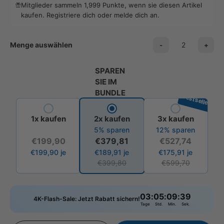
Mitglieder sammeln 1,999 Punkte, wenn sie diesen Artikel
kaufen.
Registriere dich
oder
melde dich an
.
Menge auswählen
-
+
SPAREN
SIE IM
BUNDLE
Bestseller
1x kaufen
2x kaufen
3x kaufen
5% sparen
12% sparen
€199,90
€379,81
€527,74
€199,90
je
€189,91
je
€175,91
je
€399,80
€599,70
03
:
05
:
09
:
37
4K-Flash-Sale: Jetzt Rabatt sichern!
Tage
Std.
Min.
Sek.