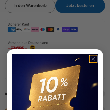
In den Warenkorb
Jetzt bestellen
Sicherer Kauf
Versand aus Deutschland
Gratis Versand ab 49 €, nach Österreich ab 199 €
14 Tage Geld-Zurück-Garantie
Lokaler Kundenservice auf Deutsch
2 Jahre Garantie
Beschreibung
📦 Im Lieferumfang enthalten: