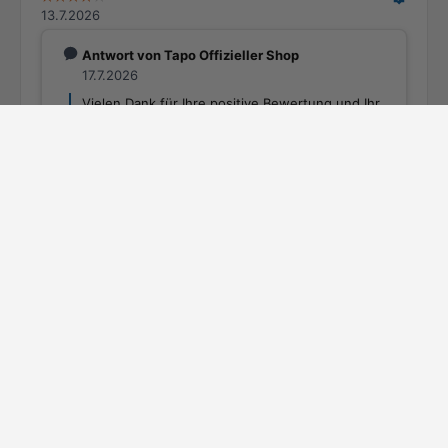
4K Dual-Objektiv 360° Solarbetriebene Kamera | Tapo C675D KIT
€199,90
In den Warenkorb
Jetzt bestellen