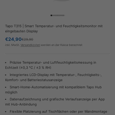
Gehe zu Element 1
Gehe zu Element 2
Gehe zu Element 3
Gehe zu Element 4
Gehe zu Element 5
Gehe zu Element 6
Gehe zu Element 7
Gehe zu Element 8
Gehe zu Element 9
Tapo T315 | Smart Temperatur- und Feuchtigkeitsmonitor mit
eingebauten Display
Angebot
€24,90
Regulärer Preis
€29,90
inkl. MwSt.
Versandkosten
werden an der Kasse berechnet
Präzise Temperatur- und Luftfeuchtigkeitsmessung in
Echtzeit (±0,3 °C / ±3 % RH)
Integriertes LCD-Display mit Temperatur-, Feuchtigkeits-,
Komfort- und Batteriestatusanzeige
Smart-Home-Automatisierung mit kompatiblem Tapo Hub
möglich
Datenaufzeichnung und grafische Verlaufsanzeige per App
mit Hub-Anbindung
Flexible Platzierung auf Tischflächen oder per Wandmontage