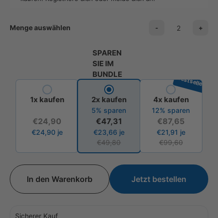
Menge auswählen
-
+
SPAREN
SIE IM
BUNDLE
Bestseller
1x kaufen
2x kaufen
4x kaufen
5% sparen
12% sparen
€24,90
€47,31
€87,65
€24,90
je
€23,66
je
€21,91
je
€49,80
€99,60
In den Warenkorb
Jetzt bestellen
Sicherer Kauf