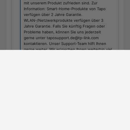
Tapo T315 | Smart Temperatur- und Feuchtigkeitsmonitor mit eingebauten Display
€24,90
€29,90
In den Warenkorb
Jetzt bestellen
Das könnte dir auch gefallen