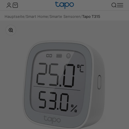
Zum Inhalt springen
TP-Link Tapo Deutschland
Kundenkontoseite öffnen
Warenkorb öffnen
Suche öff
Naviga
Hauptseite
/
Smart Home
/
Smarte Sensoren
/
Tapo T315
Bild vergrößern