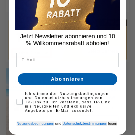
Jetzt Newsletter abonnieren und 10
% Willkommensrabatt abholen!
Email
Abonnieren
Angebote für deine
First opt-in consent
Ich stimme den Nutzungsbedingungen
Sommerpause
und Datenschutzbestimmungen von
TP-Link zu. Ich verstehe, dass TP-Link
mir Neuigkeiten und exklusive
Bis zu 58% Rabatt
Angebote per E-Mail zusendet.
Jetzt entdecken!
Nutzungsbedingungen
und
Datenschutzbestimmungen
​
lesen