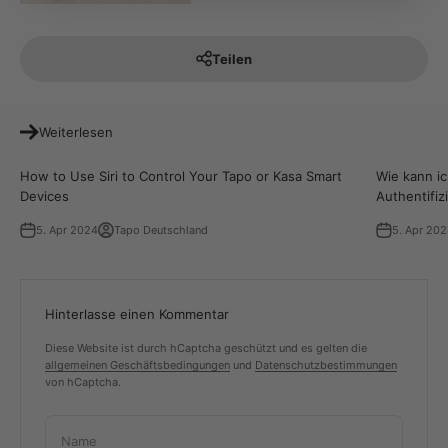
Teilen
Weiterlesen
How to Use Siri to Control Your Tapo or Kasa Smart
Wie kann i
Devices
Authentifi
5. Apr 2024
Tapo Deutschland
5. Apr 20
Hinterlasse einen Kommentar
Diese Website ist durch hCaptcha geschützt und es gelten die
allgemeinen Geschäftsbedingungen
und
Datenschutzbestimmungen
von hCaptcha.
Name