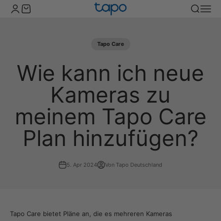
Zum Inhalt springen
TP-Link Tapo Deutschland
Kundenkontoseite öffnen
Warenkorb öffnen
Suche öff
Naviga
Tapo Care
Wie kann ich neue
Kameras zu
meinem Tapo Care
Plan hinzufügen?
5. Apr 2024
Von Tapo Deutschland
Tapo Care bietet Pläne an, die es mehreren Kameras