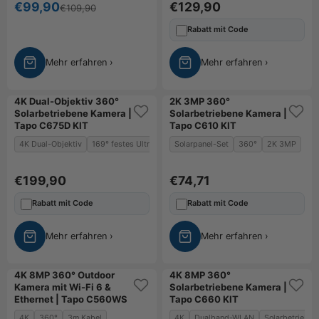
Angebot
Angebot
€99,90
€129,90
Regulärer Preis
€109,90
Rabatt mit Code
Mehr erfahren ›
Mehr erfahren ›
4K Dual-Objektiv 360°
2K 3MP 360°
Neu
Solarbetriebene Kamera |
Solarbetriebene Kamera |
Tapo C675D KIT
Tapo C610 KIT
4K Dual-Objektiv
169° festes Ultra-Weitwinkelobjektiv
Solarpanel-Set
360° schwenkbares Obj
360°
2K 3MP
Angebot
Angebot
€199,90
€74,71
Rabatt mit Code
Rabatt mit Code
Mehr erfahren ›
Mehr erfahren ›
4K 8MP 360° Outdoor
4K 8MP 360°
Bestseller
Bestseller
Kamera mit Wi-Fi 6 &
Solarbetriebene Kamera |
Ethernet | Tapo C560WS
Tapo C660 KIT
Bundle-Angebot
Bundle-Angebot
4K
360°
3m Kabel
4K
Dualband-WLAN
Solarbetrieben