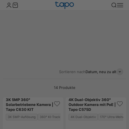
Zum Inhalt springen
TP-Link Tapo Deutschland
Kundenkontoseite öffnen
Warenkorb öffnen
Suche öff
Naviga
Bewegungsmelder mit Kamera
Alle Tapo Kameras bieten intelligente Bewegungserkennung: Ob
Innen- oder Außenkamera, 360°-Abdeckung oder Türklingel mit
Kamera – entdecken Sie smarte Sicherheitslösungen mit
präzisem Motion-Tracking und Echtzeit-Benachrichtigungen!
Sortieren nach
Datum, neu zu alt
14 Produkte
3K 5MP 360°
4K Dual-Objektiv 360°
Bestseller
Solarbetriebene Kamera |
Outdoor Kamera mit PoE |
Tapo C630 KIT
Tapo C575D
Neu
3K 5MP-Auflösung
360° KI-Tracking
Solarbetrieb
4K Dual-Objektiv
170° Ultra-Weitwink