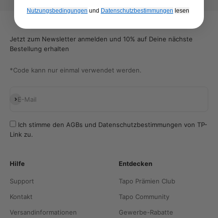
Nutzungsbedingungen
und
Datenschutzbestimmungen
​
lesen
Jetzt zum Newsletter anmelden und 10% auf Deine nächste
Bestellung erhalten
*Code kann nur einmal verwendet werden.
Abonnieren
E-Mail
Ich stimme den
AGBs
und
Datenschutzbestimmungen
von TP-
Link zu.
Hilfe
Entdecken
Support
Tapo Prämien Club
Kontakt
Tapo Community
Versandinformationen
Gewerbe-Rabatte