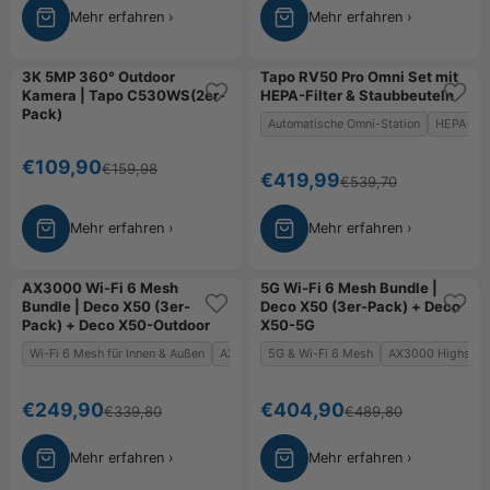
Mehr erfahren ›
Mehr erfahren ›
3K 5MP 360° Outdoor
Tapo RV50 Pro Omni Set mit
Kamera | Tapo C530WS(2er-
HEPA-Filter & Staubbeuteln
Pack)
Automatische Omni-Station
HEPA-Filt
Angebot
€109,90
Regulärer Preis
€159,98
Angebot
€419,99
Regulärer Preis
€539,70
Mehr erfahren ›
Mehr erfahren ›
AX3000 Wi-Fi 6 Mesh
5G Wi-Fi 6 Mesh Bundle |
Bundle | Deco X50 (3er-
Deco X50 (3er-Pack) + Deco
Pack) + Deco X50-Outdoor
X50-5G
Wi-Fi 6 Mesh für Innen & Außen
AX3000 Highspeed-WLAN
5G & Wi-Fi 6 Mesh
IP65 wetterfestes
AX3000 Highspe
Angebot
Angebot
€249,90
€404,90
Regulärer Preis
Regulärer Preis
€339,80
€489,80
Mehr erfahren ›
Mehr erfahren ›