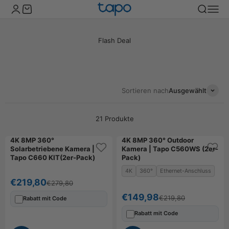
Zum Inhalt springen
TP-Link Tapo Deutschland
Kundenkontoseite öffnen
Warenkorb öffnen
Suche öff
Naviga
Flash Deal
Sortieren nach
Ausgewählt
21 Produkte
4K 8MP 360°
4K 8MP 360° Outdoor
Solarbetriebene Kamera |
Kamera | Tapo C560WS (2er-
Tapo C660 KIT(2er-Pack)
Pack)
4K
360°
Ethernet-Anschluss
Angebot
€219,80
Regulärer Preis
€279,80
Angebot
€149,98
Regulärer Preis
€219,80
Rabatt mit Code
Rabatt mit Code