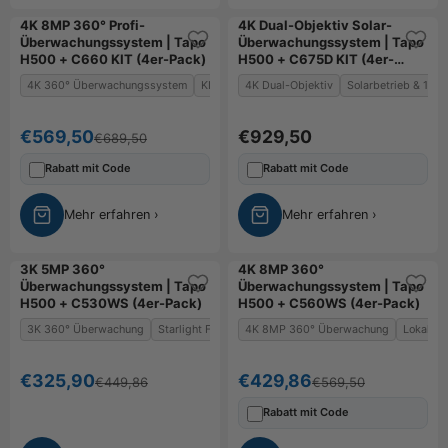
4K 8MP 360° Profi-
4K Dual-Objektiv Solar-
Überwachungssystem | Tapo
Überwachungssystem | Tapo
H500 + C660 KIT (4er-Pack)
H500 + C675D KIT (4er-
Pack)
4K 360° Überwachungssystem
KI-Erkennung & Auto-Tracking
4K Dual-Objektiv
Solarbetrieb & 10.
Zentrale Steue
Angebot
Angebot
€569,50
€929,50
Regulärer Preis
€689,50
Rabatt mit Code
Rabatt mit Code
Mehr erfahren ›
Mehr erfahren ›
3K 5MP 360°
4K 8MP 360°
Überwachungssystem | Tapo
Überwachungssystem | Tapo
H500 + C530WS (4er-Pack)
H500 + C560WS (4er-Pack)
3K 360° Überwachung
Starlight Farb-Nachtsicht
4K 8MP 360° Überwachung
KI-Erkennung & Auto-Tracki
Lokale K
Angebot
Angebot
€325,90
€429,86
Regulärer Preis
Regulärer Preis
€449,86
€569,50
Rabatt mit Code