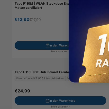
Tapo P110M | WLAN Steckdose Energieüberwachung
Spar-Set
Matter zertifiziert
Angebot
€12,90
Regulärer Preis
€17,90
In den Warenkorb
Mehr erfahren ›
Tapo H110 | IOT Hub Infrarot Fernbedienung
Kompatibel mit 8.000 Infrarot-Marken
Matter-zertifiziertes
Intelligen
Angebot
€24,99
In den Warenkorb
Mehr erfahren ›