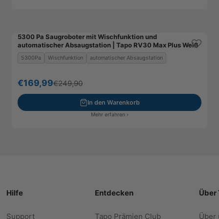
5300 Pa Saugroboter mit Wischfunktion und
automatischer Absaugstation | Tapo RV30 Max Plus Weiß
5300Pa
Wischfunktion
automatischer Absaugstation
Angebot
€169,99
Regulärer Preis
€249,90
In den Warenkorb
Mehr erfahren ›
Hilfe
Entdecken
Über
Support
Tapo Prämien Club
Über 