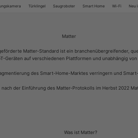
ungskamera
Türklingel
Saugroboter
Smart Home
Wi-Fi
Neu 
Matter
geförderte Matter-Standard ist ein branchenübergreifender, quel
T-Geräten auf verschiedenen Plattformen und unabhängig von d
 Fragmentierung des Smart-Home-Marktes verringern und Smar
 nach der Einführung des Matter-Protokolls im Herbst 2022 Matte
Was ist Matter?