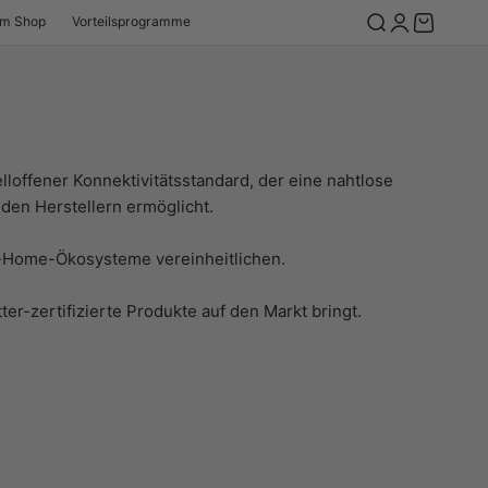
Suche öffnen
Kundenkonto
Warenkor
im Shop
Vorteilsprogramme
loffener Konnektivitätsstandard, der eine nahtlose
en Herstellern ermöglicht.
t-Home-Ökosysteme vereinheitlichen.
r-zertifizierte Produkte auf den Markt bringt.