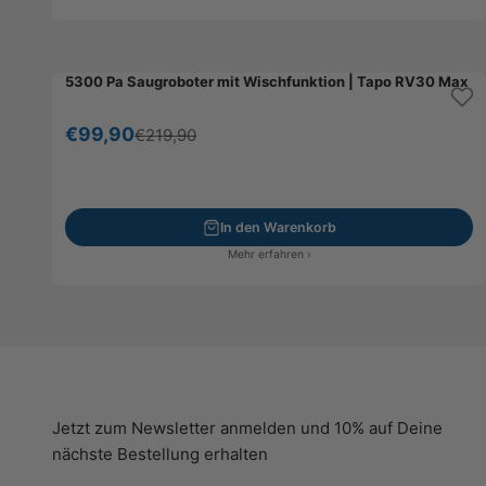
5300 Pa Saugroboter mit Wischfunktion | Tapo RV30 Max
Gratis dazu
Angebot
€99,90
Regulärer Preis
€219,90
In den Warenkorb
Mehr erfahren ›
Jetzt zum Newsletter anmelden und 10% auf Deine
nächste Bestellung erhalten