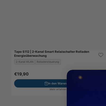
Tapo S112 | 2-Kanal Smart Relaischalter Rolladen
Bestseller
Energieüberwachung
Spar-Set
2-Kanal WLAN
Rolladensteuerung
Angebot
€19,90
In den Warenkorb
Mehr erfahren ›